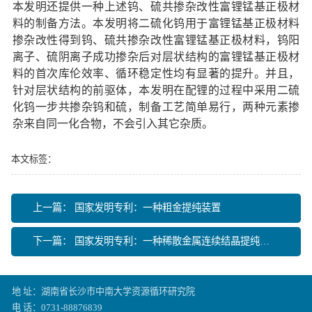
本发明还提供一种上述钨、硫共掺杂改性富锂锰基正极材
料的制备方法。本发明将二硫化钨用于富锂锰基正极材料
掺杂改性得到钨、硫共掺杂改性富锂锰基正极材料，钨阳
离子、硫阴离子成功掺杂后对层状结构的富锂锰基正极材
料的首次库伦效率、循环稳定性均有显著的提升。并且，
针对层状结构的前驱体，本发明在配锂的过程中采用二硫
化钨一步共掺杂钨和硫，制备工艺简单易行，两种元素掺
杂来自同一化合物，不会引入其它杂质。
本文标签：
上一篇：
国家发明专利：一种粗金提纯装置
下一篇：
国家发明专利：一种稀散金属连续结晶提纯装
置及结晶提纯方法
地 址：湖南省长沙市中南大学资源循环研究院
电 话：0731-88876839