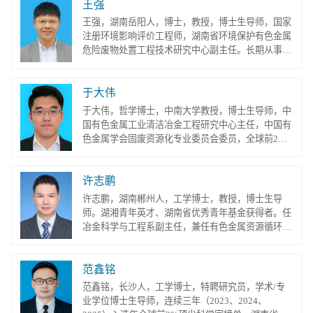
王强
矿物冶金与材料学报（英文版）青年编委、中国有色
金属学报（中英文版）青年编委等。以第一作者或通
王强，湖南岳阳人，博士，教授，博士生导师，国家
讯作者在Advanced Energy Materials、Advanced
注册环境影响评价工程师，湖南省环境保护有色金属
Functional Materials等国际权威...
危险废物处置工程技术研究中心副主任。长期从事固
体废物资源循环利用、水污染控制以及环境纳米材料
的环境归趋与生态风险评估等领域的研究，已主持和
于大伟
参与完成包括国家自然科学基金、国家海洋科学基
金、中国极地战略研究基金、国家科技重大专项、国
于大伟，哲学博士，中南大学教授，博士生导师，中
家环保部公益项目在内的多项研究课题，发表论文40
国有色金属工业清洁冶金工程研究中心主任，中国有
余篇。科研方向： 1、固体废...
色金属学会固废资源化专业委员会委员，全球前2%
顶尖科学家榜单入选者（2023-2025年）。2013年毕
业于加拿大多伦多大学，获哲学博士学位。博士毕业
许志鹏
后在多伦多大学、加拿大自然资源部等部门从事科研
工作。研究方向为有色金属资源循环利用。主持国家
许志鹏，湖南郴州人，工学博士，教授，博士生导
自然科学基金项目（3项）、国家重点研发计划课
师。湖湘青年英才、湖南省优秀青年基金获得者。任
题、湖南省高新技术产业科技创新引领...
冶金科学与工程系副主任，兼任有色金属资源循环利
用湖南省重点实验室副主任、中国有色金属工业清洁
冶金工程研究中心副主任。承担《高纯金属冶金专
范鑫铭
论》、《冶金工程导论》、《资源循环工程》、
《Metallurgical Resources Engineering》等本科、硕
范鑫铭，长沙人，工学博士，特聘研究员，学术/专
士研究生专业课程教学任务，先后指导研究生获国家
业学位博士生导师，连续三年（2023、2024、
奖学金、格林美创新奖学金、浙江华友...