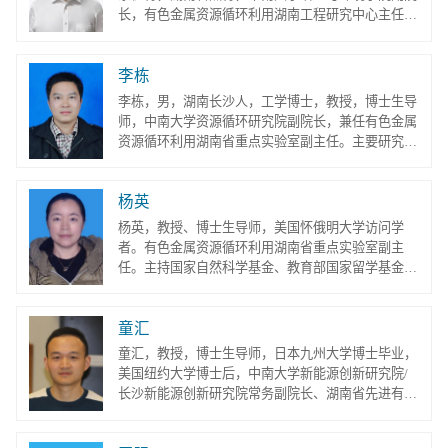
中国有色金属学会重金属冶金...
长，有色金属资源循环利用湖南工程研究中心主任，
中国有色金属清洁冶金研究中心副主任，中国有色金
属产业技术创新战略联盟秘书长，中国有色金属学会
李栋
重冶学委会委员兼副秘书长。先后荣获第四届全国有
色金属优秀青年科技奖、首届邱定蕃有色冶金青年科
李栋，男，湖南长沙人，工学博士，教授，博士生导
技奖、首届中国循环经济科技创新青年突出贡献奖、
师，中南大学资源循环研究院副院长，兼任有色金属
湖湘青年英才、中南大学创新驱...
资源循环利用湖南省重点实验室副主任。主要研究领
域为：（1）复杂资源清洁冶金；（2）稀贵金属资源
循环利用；（3）功能材料制备及应用。主持国家自
杨英
然科学基金、湖南省科技计划及校企合作项目20余
项，作为骨干参与国家重点研发计划等项目3项。在
杨英，教授、博士生导师，美国怀俄明大学访问学
Hydrometallurgy、Chem. Eng. J.、Process Saf.
者。有色金属资源循环利用湖南省重点实验室副主
Environ. Prot. 等国内外权威刊物上...
任。主持国家自然科学基金、教育部国家留学基金及
创新驱动项目等。近5年来以一作/通讯作者发表 SCI
论文 25 篇，最高5篇平均影响因子为15.4。获得授权
童汇
发明专利15项，获省部级奖励2项。主要研究方向为
染料敏化太阳能电池、量子点太阳能电池以及钙钛矿
童汇，教授，博士生导师，日本九州大学博士毕业，
太阳能电池相关理论及制备应用研究。E-mail：
美国纽约大学博士后，中南大学新能源创新研究院/
muyicaoyang@126.co
长沙新能源创新研究院常务副院长、湖南省先进有色
金属与新能源材料中试平台主任。担任Frontiers in
Materials编委、中南大学学报（英文版）青年编委、