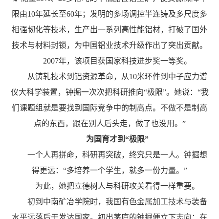
限由10年延长至60年；发明的多场调控半连铸及多尺度多
相强韧化等技术，生产出一系列高性能铝材，打破了国外
技术与材料封锁，为中国铝业技术升级作出了突出贡献。
2007年，该项目获国家科技进步奖一等奖。
从铸轧技术到铝资源革命，从10米环件到中子应力谱
仪大科学装置，钟掘一次次把科研推向“极限”。她说：“我
们课题组就是要找到国际竞争中的制高点。不做不是制高
点的东西，跟在别人后头走，做了也没用。”
为国育才到“极限”
一个人再拼命，科研再突破，终究只是一人。钟掘想
得更远：“多培养一个学生，就多一份力量。”
为此，她把立德树人与科研攻关看得一样重要。
初到中南矿冶学院时，我国有色金属加工技术与装备
水平远落后于发达国家。初出茅庐的钟掘便立下志向：在