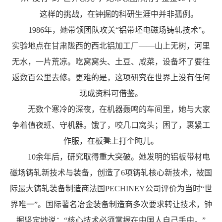
这样的挑战，在钟掘的科研生涯中并非孤例。
1986年，她带领团队攻关“铝带坯电磁场铸轧技术”。
实验地点在甘肃陇西的西北铝加工厂——山上无树，河里
无水，一片荒凉。吃窝窝头、土豆、咸菜，设备坏了要往
返数百公里去修。更难的是，这项研究在世界上没有任何
现成资料可借鉴。
无数个寒冷的深夜，在机器轰鸣的车间里，她与大家
争着值夜班、守机器。饿了，咬几口窝头；困了，裹紧工
作服，在板凳上打个盹儿。
10余年后，研究取得重大突破。她发明的铝板带材电
磁场铸轧新技术与装备，创造了6项铸轧核心新技术，被国
际最大铸轧装备制造商法国PECHINEY公司评价为当时“世
界唯一”。国际著名冶金装备制造商多次要求转让技术，钟
掘坚定地说：“核心技术必须掌握在中国人自己手中。”