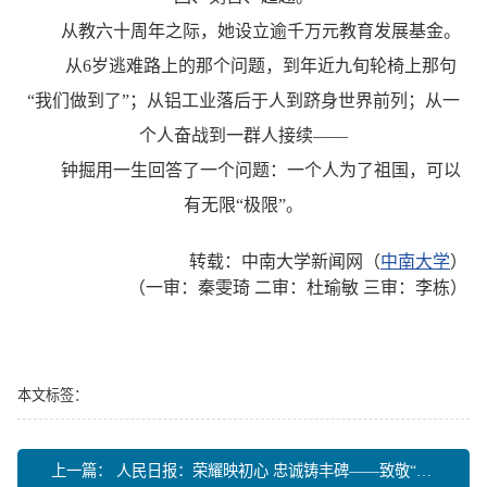
从教六十周年之际，她设立逾千万元教育发展基金。
从6岁逃难路上的那个问题，到年近九旬轮椅上那句
“我们做到了”；从铝工业落后于人到跻身世界前列；从一
个人奋战到一群人接续——
钟掘用一生回答了一个问题：一个人为了祖国，可以
有无限“极限”。
转载：中南大学新闻网（
中南大学
）
（一审：秦雯琦 二审：杜瑜敏 三审：李栋）
本文标签：
上一篇：
人民日报：荣耀映初心 忠诚铸丰碑——致敬“七