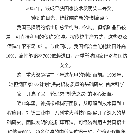
2002年，该成果获国家技术发明奖二等奖。
钟掘的目光，始终瞄向新的“制高点”。
我国已探明的铝土矿总量约为27亿吨，但铝矿品质较
差，可直接利用的仅约5亿吨。按传统生产方式，这些资源
保障年限不足10年。与此同时，我国铝冶金能耗比国外高
10%，高性能铝材70%依赖进口，严重影响国家经济与国防
安全。
这一重大课题摆在了年过花甲的钟掘面前。1999年，
她担纲国家973计划“提高铝材质量的基础研究”首席科学
家，开启了又一轮追求“制造之最”的呕心沥血。
近10年里，钟掘带领科研团队，从原理到技术再到工
程应用，对铝工业中一系列重大科技问题展开了深入的基
础研究。团队发明的选矿拜耳法，可经济利用占我国铝土
矿储量80%、20多亿吨的中低品位铝土矿，使资源保障年