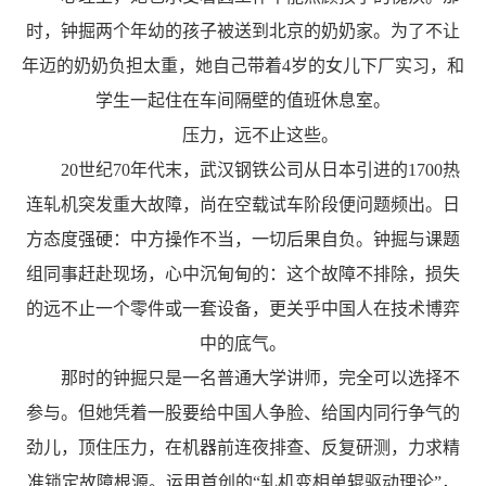
时，钟掘两个年幼的孩子被送到北京的奶奶家。为了不让
年迈的奶奶负担太重，她自己带着4岁的女儿下厂实习，和
学生一起住在车间隔壁的值班休息室。
压力，远不止这些。
20世纪70年代末，武汉钢铁公司从日本引进的1700热
连轧机突发重大故障，尚在空载试车阶段便问题频出。日
方态度强硬：中方操作不当，一切后果自负。钟掘与课题
组同事赶赴现场，心中沉甸甸的：这个故障不排除，损失
的远不止一个零件或一套设备，更关乎中国人在技术博弈
中的底气。
那时的钟掘只是一名普通大学讲师，完全可以选择不
参与。但她凭着一股要给中国人争脸、给国内同行争气的
劲儿，顶住压力，在机器前连夜排查、反复研测，力求精
准锁定故障根源。运用首创的“轧机变相单辊驱动理论”，