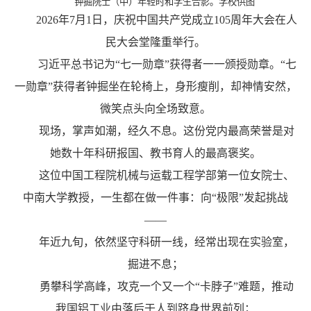
钟掘院士（中）年轻时和学生合影。学校供图
2026年7月1日，庆祝中国共产党成立105周年大会在人
民大会堂隆重举行。
习近平总书记为“七一勋章”获得者一一颁授勋章。“七
一勋章”获得者钟掘坐在轮椅上，身形瘦削，却神情安然，
微笑点头向全场致意。
现场，掌声如潮，经久不息。这份党内最高荣誉是对
她数十年科研报国、教书育人的最高褒奖。
这位中国工程院机械与运载工程学部第一位女院士、
中南大学教授，一生都在做一件事：向“极限”发起挑战
——
年近九旬，依然坚守科研一线，经常出现在实验室，
掘进不息；
勇攀科学高峰，攻克一个又一个“卡脖子”难题，推动
我国铝工业由落后于人到跻身世界前列；