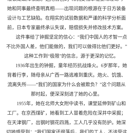
她和同事最终查明真相——出现问题的根源在于日方装备
设计与工艺缺陷。在翔实的试验数据和严谨的科学分析面
前，日本专家最终承认失误，赔偿损失并修改技术方案。
这件事给了钟掘坚定的信心：“我们中国人的才智一点
不比外国人差，他们能做的，我们可以做得比他们更好。”
这种工作到“极限”的信念，源于更深的记忆。
1936年出生的钟掘，童年经历抗战烽火。6岁那年，她
背着行李，随母亲从广西一路逃难到重庆。炮火、饥饿、
流离失所——“我们的国家为什么会被欺负？”这个问题从
那时起，便深深刻进了她的心里。
1955年，她在北师大女附中读书，课堂延伸到矿山和
工厂。在京西煤矿，她看到工人冒着危险在深井中采掘；
在天津钢厂，出钢时钢花四溅，工人几乎没有防护。她深
切地感受到：“我们国家还很落后，我们的工人，不该受这